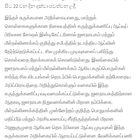
සිට 22 වන දින දක්වා පවත්වන ලදී.
இந்தச் சுருக்கமான அறிக்கையானது
,
மாற்றுக்
கொள்கைகளுக்கான நிலையத்தின் கருத்துக்கணிப்பு ஆய்வுப்
பிரிவான சோஷல் இன்டிகேட்டரினால் ஜனநாயகம் மற்றும்
மீள்நல்லிணக்கம் குறித்து சமீபத்தில் நடாத்திய ஆய்வின்
தேர்ந்தெடுக்கப்பட்ட சில முக்கிய முடிவுகளைப் பகிர்ந்து
கொள்வதை நோக்கமாகக் கொண்டுள்ளது. இலங்கையில்
ஜனநாயகம் மற்றும் மீள்நல்லிணக்கம் ஆகிய கருப்பொருள்கள்
சார்ந்த சில விடயங்கள் தொடர்பில் பொதுமக்களின் தற்போதைய
அபிப்பிராயத்தை அறித்துகொள்ளும் வகையில் இந்த
கருத்துக்கணிப்பு வடிவமைக்கப்பட்டுள்ளது. ஜனநாயகத்திற்கான
ஆதரவு
,
ஜனநாயக நிறுவனங்களின் மீதான நம்பிக்கை.
மீள்நல்லிணக்கத்தின் முன்னேற்றம் குறித்த பொதுமக்களின்
மதிப்பீடு மற்றும் அரசியலமைப்பு சீர்திருத்தங்கள் மீதான
அணுகுமுறை ஆகியன தொடர்பிலான ஆய்வு முடிவுகள் இந்த
சுருக்கமான அறிக்கையில் ஆராயப்பட்டுள்ளன. வேளிக்களப்பணி