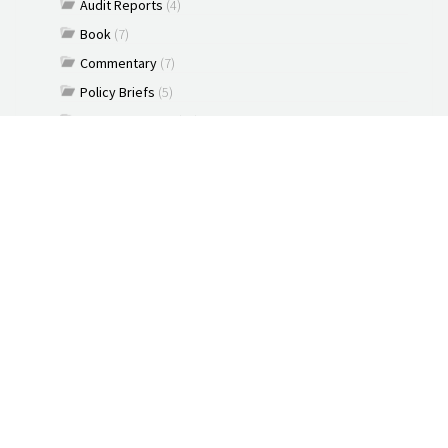
Audit Reports
(4)
Book
(7)
Commentary
(7)
Policy Briefs
(5)
Press Releases
(16)
Reports
(10)
Articles
(2)
Brochure
(2)
Capacity Building & Outreach Monitoring
(2)
Constitution
(1)
Discussion paper
(3)
Documents
(91)
New Media
(2)
News
(2)
Podcast
(1)