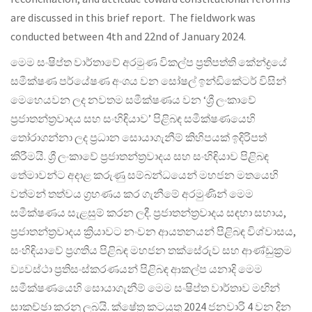
are discussed in this brief report. The fieldwork was
conducted between 4th and 22nd of January 2024.
මෙම සංෂිප්ත වාර්තාවේ අරමුණ විකල්ප ප්‍රතිපත්ති කේන්ද්‍රයේ
සමීක්ෂණ පර්යේෂණ අංශය වන සෝෂල් ඉන්ඩිකේටර් විසින්
මෙහෙයවන ලද නවතම සමීක්ෂණය වන ‘ශ්‍රී ලංකාවේ
ප්‍රජාතන්ත්‍රවාදය සහ සංහිඳියාව’ පිළිබඳ සමීක්ෂණයෙහි
තෝරාගන්නා ලද ප්‍රධාන සොයාගැනීම් කිහිපයක් ඉදිරිපත්
කිරීමයි. ශ්‍රී ලංකාවේ ප්‍රජාතන්ත්‍රවාදය සහ සංහිඳියාව පිළිබඳ
තේමාවන්ට අදාළ කරුණු සම්බන්ධයෙන් මහජන මතයෙහි
වත්මන් තත්වය ග්‍රහණය කර ගැනීමේ අරමුණින් මෙම
සමීක්ෂණය සැළසුම් කරන ලදී. ප්‍රජාතන්ත්‍රවාදය සඳහා සහාය,
ප්‍රජාතන්ත්‍රවාදය ක්‍රියාවට නංවන ආයතනයන් පිළිබඳ විශ්වාසය,
සංහිඳියාවේ ප්‍රගතිය පිළිබඳ මහජන තක්සේරුව සහ ආණ්ඩුක්‍රම
ව්‍යවස්ථා ප්‍රතිසංස්කරණයන් පිළිබඳ ආකල්ප යනාදි මෙම
සමීක්ෂණයෙහි සොයාගැනීම් මෙම සංෂිප්ත වාර්තාව මඟින්
සාකච්ඡා කරනු ලබයි. ක්ෂේත්‍ර කටයුතු 2024 ජනවාරි 4 වන දින